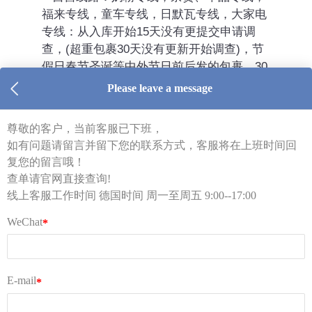
福来专线，童车专线，日默瓦专线，大家电
专线：从入库开始15天没有更提交申请调
查，(超重包裹30天没有更新开始调查)，节
假日春节圣诞等中外节日前后发的包裹，30
天没有更新 进入调查。确定丢失2周内完成
理赔
FedEx UPS路线：强制购买保险。调查时
长6-8周。
索赔只对应物品价值理赔审核，不含包
材，运费理赔。
索赔款项会直接充值到下单账号。
2.
理赔材料
：
一.
包裹单 ；