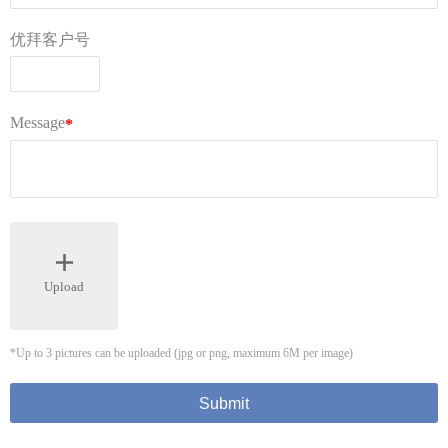
二.
包裹内详细的物品明细（英文）及小票。
三.
《索赔申请表》[
点击下载]
3.
丢失不赔付的情况
：
一.
没有申报的物品；
二.
超过保额的部分；
三.
不能提供交易凭证（账单小票等）。
四.
旧货物或者二手货物等非新品部分。
关于第三方保险
优拜与国内保险公司合作，货损和丢失选项供
发件人购买。请您根据实际的需求购买。您购
买的附加保险服务由跨境保险服务商美联及中
国人民财产保险股份有限公司，定损和索赔规
则均严格遵循美联及中国人民财产保险股份有
限公司服务协议执行
。
（保险不保德国境内）