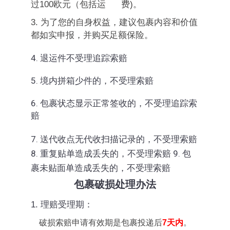
过
100
欧元（包括运 费
)
。
3.
为了您的自身权益，建议包裹内容和价值
都如实申报，并购买足额保险。
4. 退运件
不受理追踪索赔
5. 境内拼箱少件的，不受理索赔
6. 包裹状态显示正常签收的，不受理追踪索
赔
7. 送代收点无代收扫描记录的，
不受理索赔
8. 重复贴单造成丢失的，
不受理索赔
9. 包
裹未贴面单造成丢失的，
不受理索赔
包裹破损处理办法
1. 理赔受理期：
破损索赔申请有效期是包裹投递后
7
天内
。