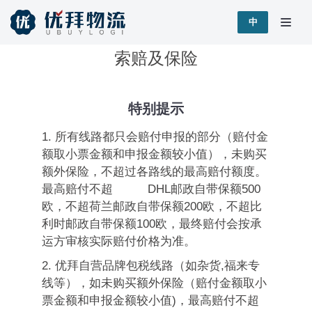
跳
中
至
索赔及保险
正
文
特别提示
1.
所有线路都只会赔付申报的部分（赔付金
额取小票金额和申报金额较小值），未购买
额外保险，不超过各路线的最高赔付额度。
最高赔付不超
DHL
邮政自带保额
500
欧，不超荷兰邮政自带保额
200
欧，
不超比
利时邮政自带保额
100
欧，
最终赔付会按承
运方审核实际赔付价格为准。
2.
优拜自营品牌包税线路（如杂货
,
福来专
线等），如未购买额外保险（赔付金额取小
票金额和申报金额较小值
)
，最高赔付不超