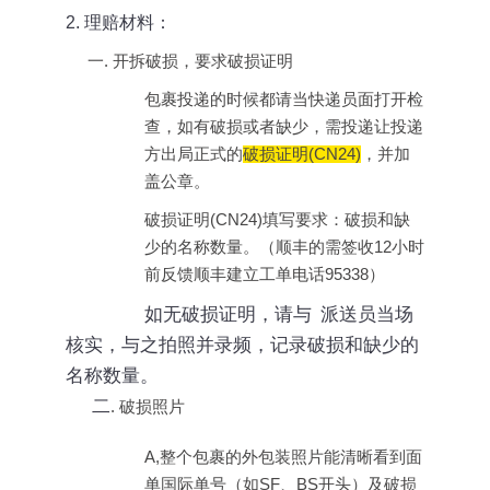
2.
理赔材料
：
一.
开拆破损，要求破损证明
包裹投递的时候都请当快递员面打开检
查，如有破损或者缺少，需投递让投递
方出局正式的
破损证明
(CN24)
，并加
盖公章。
破损证明
(CN24)
填写要求：破损和缺
少的名称数量。（顺丰的需签收
12
小时
前反馈顺丰建立工单电话
95338
）
如无破损证明，请与 派送员当场
核实，与之拍照并录频，记录破损和缺少的
名称数量。
二
.
破损照片
A,
整个包裹的外包装照片能清晰看到面
单国际单号（如
SF
、
BS
开头）及破损