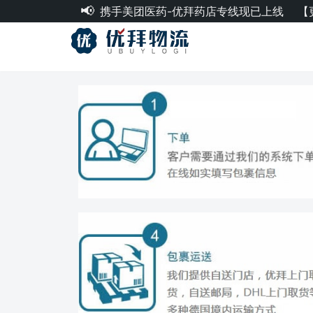
携手美团医药-优拜药店专线现已上线
【
跳
至
正
文